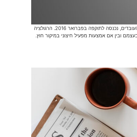
רגולציה עדכנית לתקנות הפיקוח על אופן הדיווח של מעסיקים על הפקדות ותשלומים לתכניות הפנסיה ולקופות הגמל של העובדים, נכנסה לתוקפה בפברואר 2016. הרגולציה
עצמם ובין אם אמצעות מפעיל חיצוני במיקור חוץ.