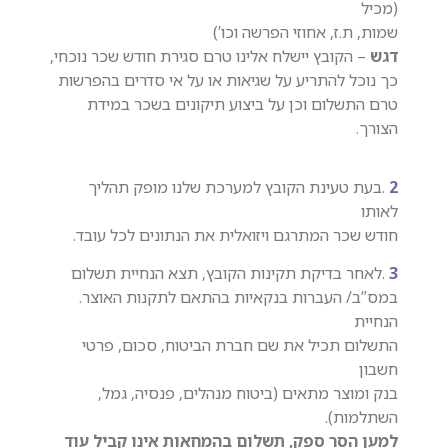
(מכיל
שמות, ת.ז, אחוזי הפרשה וכו’)
דגש
– הקובץ יישלח אלינו טרם סגירת חודש שכר נוכחי,
כך נוכל להתריע על שגיאות או על אי סדרים בהפרשות
טרם התשלום וכן על ביצוע תיקונים בשכר במידת
הצורך.
2
.בעת טעינת הקובץ למערכת שלנו מופק תהליך
לאותו
חודש שכר המתרגם ויזואלית את הנתונים לכל עובד.
3
.לאחר בדיקת תקינות הקובץ, תצא הנחיית תשלום
במס”ב/ העברות בנקאיות בהתאם לתקנות האוצר.
הנחיית
התשלום תכיל את שם חברת הביטוח, סכום, פרטי
חשבון
בנק ומוצר מתאים (ביטוח מנהלים, פנסיה, גמל,
השתלמות).
למען הסר ספק, תשלום בהמחאות אינו קביל עוד