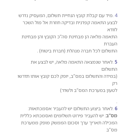
4
.מיד עם קבלת קובץ הנחיית תשלום, המעסיק נדרש
לבצע התאמה קפדנית ובדיקה חוזרת אל מול השכר
לוודא
התאמה מלאה הן מבחינת סה”כ הקובץ והן מבחינת
העברת
התשלום לכל חברה מנהלת (חברת ביטוח) .
5
.לאחר שנמצאה התאמה מלאה, יש לבצע את
התשלום
(במידה והתשלום במס”ב, יופק לכם קובץ אותו תדרשו
רק
לטעון במערכת המס”ב ולשדר)
.
6
.לאחר ביצוע התשלום יש להעביר אסמכתאות:
מס”ב
: יש להעביר פירוט תשלומים ואסמכתא כללית
המכילה תאריך ערך וסכום הממשק מופק ממערכת
מס”ב